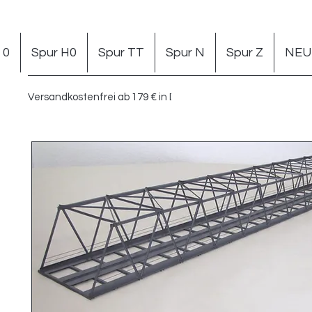
 0
Spur H0
Spur TT
Spur N
Spur Z
NEU 
Versandkostenfrei ab 179 € in DE