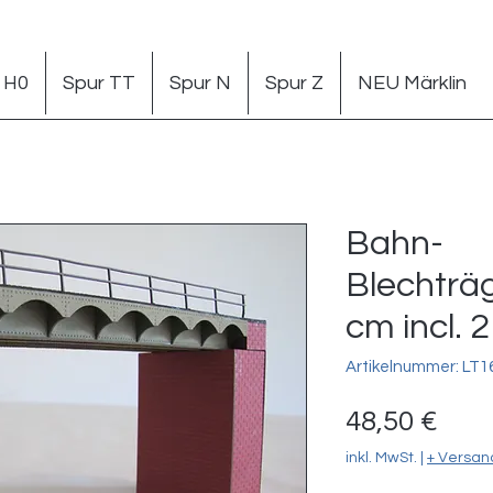
 H0
Spur TT
Spur N
Spur Z
NEU Märklin
Bahn-
Blechträ
cm incl. 
Artikelnummer: LT1
Prei
48,50 €
inkl. MwSt.
|
+ Versan