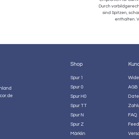
Durch vorbildgerech
sind Spitzen, scha
enthalten.
Shop
Kun
Spur 1
Wide
Spur 0
AGB
hland
cor.de
Spur H0
Date
Spur TT
Zahl
Spur N
FAQ
Spur Z
Feed
Märklin
Vers