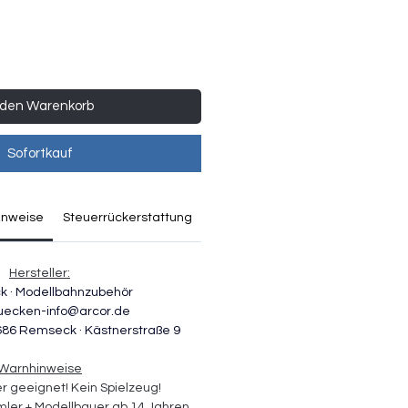
 den Warenkorb
Sofortkauf
inweise
Steuerrückerstattung
Hersteller:
ck · Modellbahnzubehör
uecken-info@arcor.de
686 Remseck · Kästnerstraße 9 
Warnhinweise
er geeignet! Kein Spielzeug! 
ler + Modellbauer ab 14 Jahren. 