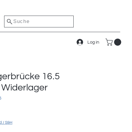
Suche
Log in
gerbrücke 16.5
2 Widerlager
6
s
d / S&H