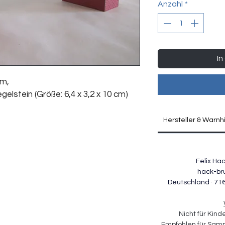
Anzahl
*
In
cm, 
egelstein (Größe: 6,4 x 3,2 x 10 cm)
Hersteller & Warnh
Felix Ha
hack-br
Deutschland · 71
Nicht für Kind
Empfohlen für Samm