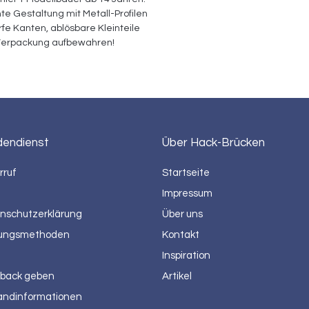
te Gestaltung mit Metall-Profilen 
rfe Kanten, ablösbare Kleinteile 
 Verpackung aufbewahren!
dendienst
Über Hack-Brücken
rruf
Startseite
Impressum
nschutzerklärung
Über uns
ungsmethoden
Kontakt
Inspiration
back geben
Artikel
andinformationen