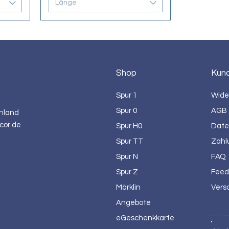
Länge
Shop
Kun
Spur 1
Wide
Spur 0
AGB
hland
cor.de
Spur H0
Date
Spur TT
Zahl
Spur N
FAQ
Spur Z
Feed
Märklin
Vers
Angebote
eGeschenkkarte