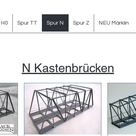
 H0
Spur TT
Spur N
Spur Z
NEU Märklin
N Kastenbrücken