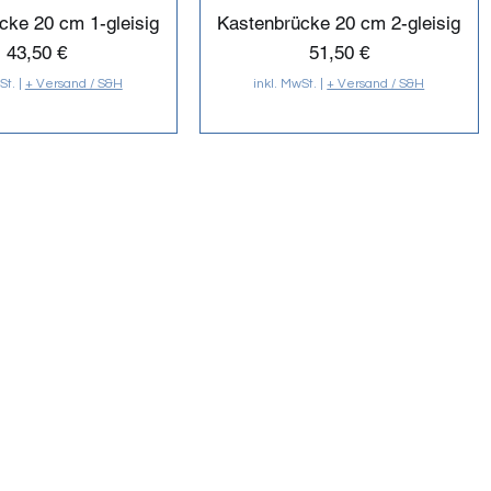
cke 20 cm 1-gleisig
Kastenbrücke 20 cm 2-gleisig
Preis
Preis
43,50 €
51,50 €
St.
|
+ Versand / S&H
inkl. MwSt.
|
+ Versand / S&H