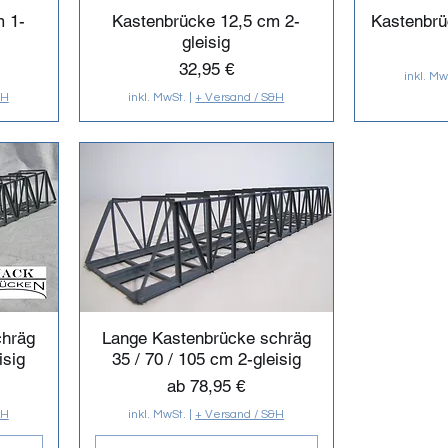
m 1-
Kastenbrücke 12,5 cm 2-
Kastenbrü
gleisig
Preis
32,95 €
inkl. Mw
&H
inkl. MwSt.
|
+ Versand / S&H
chräg
Lange Kastenbrücke schräg
isig
35 / 70 / 105 cm 2-gleisig
Sale-Preis
ab
78,95 €
&H
inkl. MwSt.
|
+ Versand / S&H