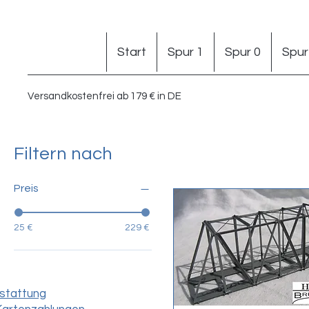
Start
Spur 1
Spur 0
Spur
Versandkostenfrei ab 179 € in DE
Filtern nach
Preis
25 €
229 €
stattung