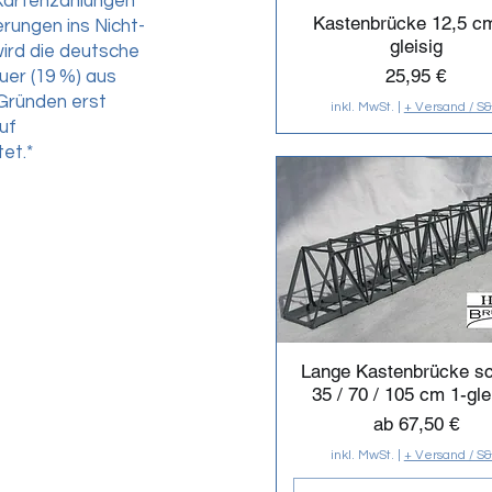
Kartenzahlungen
Kastenbrücke 12,5 c
ferungen ins Nicht-
gleisig
ird die deutsche
Preis
25,95 €
er (19 %) aus
Gründen erst
inkl. MwSt.
|
+ Versand / S
uf
et.*
Lange Kastenbrücke s
35 / 70 / 105 cm 1-gle
Sale-Preis
ab
67,50 €
inkl. MwSt.
|
+ Versand / S