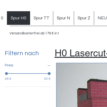
 0
Spur H0
Spur TT
Spur N
Spur Z
NEU 
Versandkostenfrei ab 179 € in DE
H0 Lasercut
Filtern nach
Preis
48 €
50 €