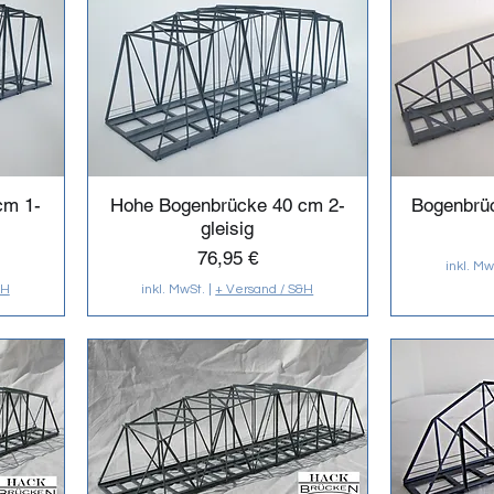
cm 1-
Hohe Bogenbrücke 40 cm 2-
Bogenbrüc
gleisig
Preis
76,95 €
inkl. Mw
&H
inkl. MwSt.
|
+ Versand / S&H