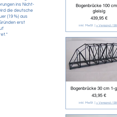
erungen ins Nicht-
Bogenbrücke 100 cm
ird die deutsche
gleisig
er (19 %) aus
Preis
439,95 €
Gründen erst
inkl. MwSt.
|
+ Versand / S
uf
et.*
Bogenbrücke 30 cm 1-gl
Preis
43,95 €
inkl. MwSt.
|
+ Versand / S