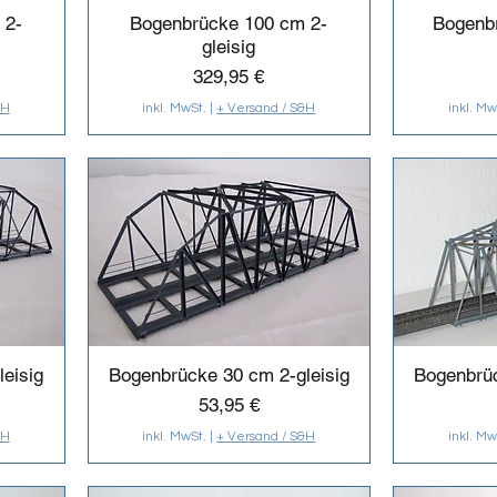
 2-
Bogenbrücke 100 cm 2-
Bogenb
gleisig
Preis
329,95 €
&H
inkl. MwSt.
|
+ Versand / S&H
inkl. Mw
eisig
Bogenbrücke 30 cm 2-gleisig
Bogenbrüc
Preis
53,95 €
&H
inkl. MwSt.
|
+ Versand / S&H
inkl. Mw