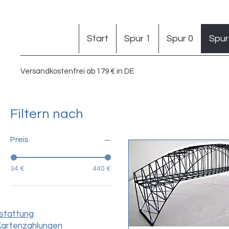
Start
Spur 1
Spur 0
Spur
Versandkostenfrei ab 179 € in DE
Filtern nach
Preis
34 €
440 €
stattung
Kartenzahlungen