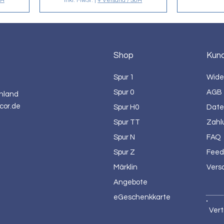
&H
inkl. MwSt.
|
+ Versand / S&H
Shop
Kun
Spur 1
Wide
Spur 0
AGB
hland
cor.de
Spur H0
Date
Spur TT
Zahl
Spur N
FAQ
Spur Z
Feed
Märklin
Vers
Angebote
eGeschenkkarte
Vert