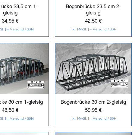
rücke 23,5 cm 1-
Bogenbrücke 23,5 cm 2-
gleisig
gleisig
Preis
Preis
34,95 €
42,50 €
St.
|
+ Versand / S&H
inkl. MwSt.
|
+ Versand / S&H
ke 30 cm 1-gleisig
Bogenbrücke 30 cm 2-gleisig
Preis
Preis
48,50 €
59,95 €
St.
|
+ Versand / S&H
inkl. MwSt.
|
+ Versand / S&H