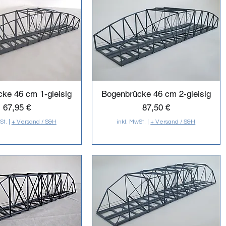
ke 46 cm 1-gleisig
Bogenbrücke 46 cm 2-gleisig
Preis
Preis
67,95 €
87,50 €
St.
|
+ Versand / S&H
inkl. MwSt.
|
+ Versand / S&H