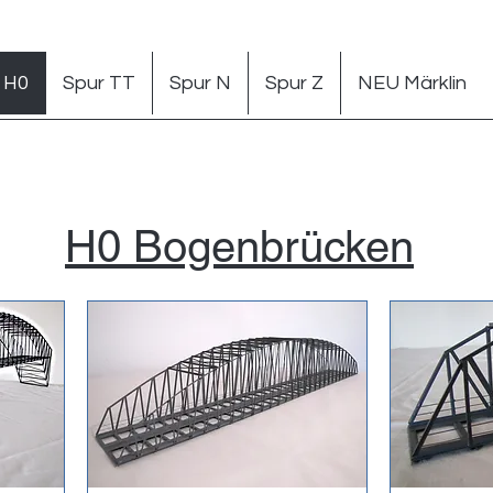
 H0
Spur TT
Spur N
Spur Z
NEU Märklin
H0 Bogenbrücken