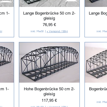
cm 1-
Lange Bogenbrücke 50 cm 2-
Lange Bo
gleisig
Preis
76,95 €
&H
inkl. MwSt.
|
+ Versand / S&H
inkl. Mw
cm 1-
Hohe Bogenbrücke 50 cm 2-
Bogenbrüc
gleisig
Preis
117,95 €
inkl. Mw