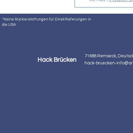
inkl. MwSt.
|
+ Versand / S
*Keine Rückerstattungen für Direktlieferungen in
die USA
71686 Remseck, Deutsc
Hack Brücken
hack-bruecken-info@ar