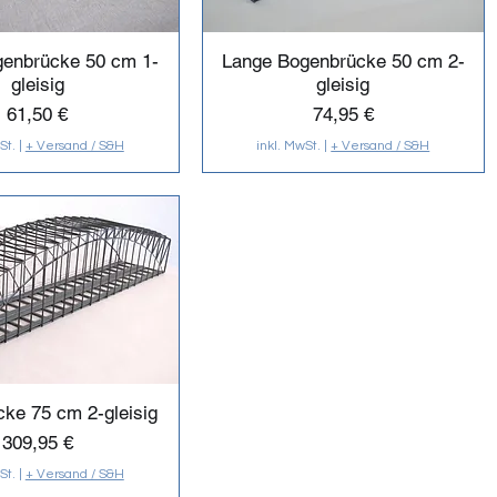
genbrücke 50 cm 1-
Lange Bogenbrücke 50 cm 2-
gleisig
gleisig
Preis
Preis
61,50 €
74,95 €
St.
|
+ Versand / S&H
inkl. MwSt.
|
+ Versand / S&H
ke 75 cm 2-gleisig
Preis
309,95 €
St.
|
+ Versand / S&H