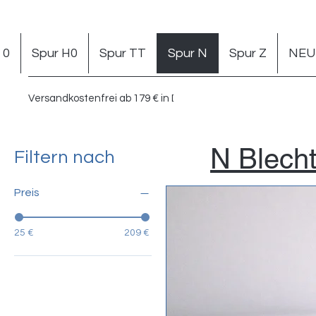
 0
Spur H0
Spur TT
Spur N
Spur Z
NEU 
Versandkostenfrei ab 179 € in DE
N Blech
Filtern nach
Preis
25 €
209 €