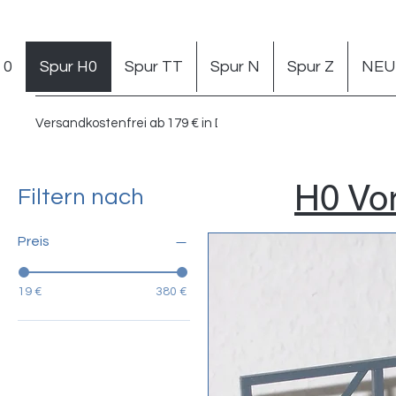
 0
Spur H0
Spur TT
Spur N
Spur Z
NEU 
Versandkostenfrei ab 179 € in DE
H0 Vor
Filtern nach
Preis
19 €
380 €