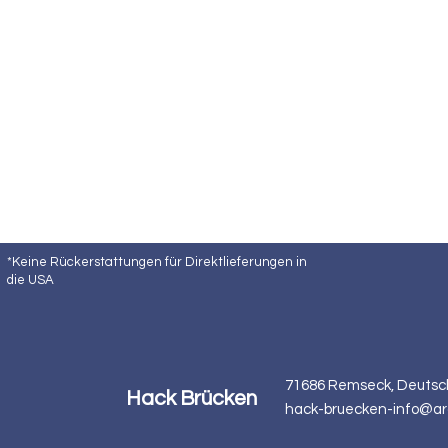
*Keine Rückerstattungen für Direktlieferungen in
die USA
71686 Remseck, Deutsc
Hack Brücken
hack-bruecken-info@ar