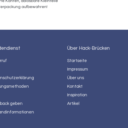
rfe Kanten, ablösbare Kleinteile 
 Verpackung aufbewahren!
dendienst
Über Hack-Brücken
rruf
Startseite
Impressum
nschutzerklärung
Über uns
ungsmethoden
Kontakt
Inspiration
back geben
Artikel
andinformationen