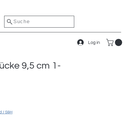
Suche
Log in
ücke 9,5 cm 1-
s
d / S&H