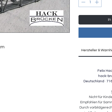
In
 cm
Hersteller & Warnh
Felix Ha
hack-br
Deutschland · 71
Nicht für Kind
Empfohlen für Samm
Durch vorbildgerech