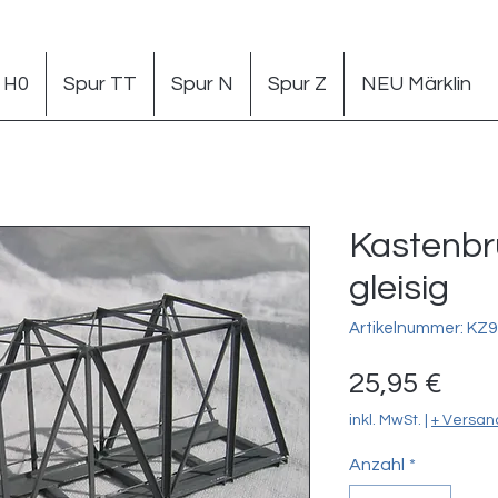
 H0
Spur TT
Spur N
Spur Z
NEU Märklin
Kastenbr
gleisig
Artikelnummer: KZ9
Prei
25,95 €
inkl. MwSt.
|
+ Versan
Anzahl
*