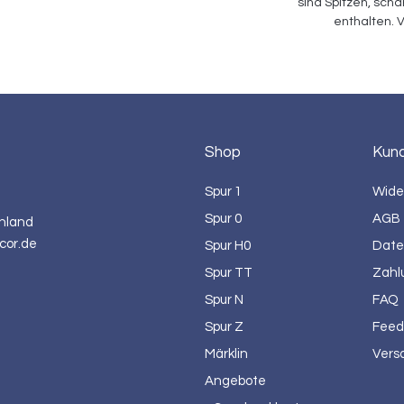
sind Spitzen, scha
enthalten.
Shop
Kun
Spur 1
Wide
Spur 0
AGB
hland
cor.de
Spur H0
Date
Spur TT
Zahl
Spur N
FAQ
Spur Z
Feed
Märklin
Vers
Angebote