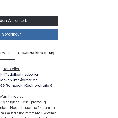
 den Warenkorb
Sofortkauf
inweise
Steuerrückerstattung
Hersteller:
ck · Modellbahnzubehör
uecken-info@arcor.de
686 Remseck · Kästnerstraße 9 
Warnhinweise
er geeignet! Kein Spielzeug! 
ler + Modellbauer ab 14 Jahren. 
te Gestaltung mit Metall-Profilen 