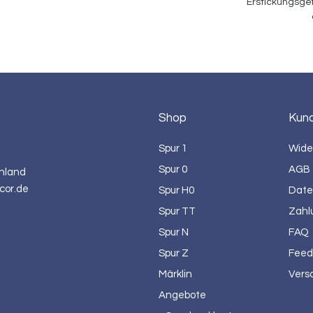
Erstickungsgef
Shop
Kun
Spur 1
Wide
Spur 0
AGB
hland
cor.de
Spur H0
Date
Spur TT
Zahl
Spur N
FAQ
Spur Z
Feed
Märklin
Vers
Angebote