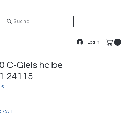
Suche
Log in
0 C-Gleis halbe
1 24115
15
d / S&H