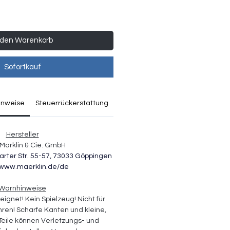
 den Warenkorb
Sofortkauf
inweise
Steuerrückerstattung
Hersteller
Märklin & Cie. GmbH
arter Str. 55-57, 73033 Göppingen
//www.maerklin.de/de
Warnhinweise
eignet! Kein Spielzeug! Nicht für 
hren! Scharfe Kanten und kleine, 
eile können Verletzungs- und 