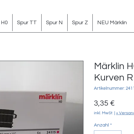
 H0
Spur TT
Spur N
Spur Z
NEU Märklin
Märklin H
Kurven R
Artikelnummer: 241
Preis
3,35 €
inkl. MwSt.
|
+ Versan
Anzahl
*