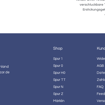
verschluckbare T
Erstickungsgef
Shop
Kun
Spur 1
Wide
Spur 0
AGB
hland
cor.de
Spur H0
Date
Spur TT
Zahl
Spur N
FAQ
Spur Z
Feed
Märklin
Vers