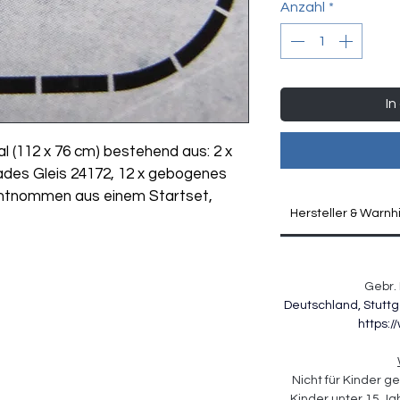
Anzahl
*
In
al (112 x 76 cm) bestehend aus: 2 x 
ades Gleis 24172, 12 x gebogenes 
entnommen aus einem Startset, 
Hersteller & Warnh
Gebr. 
Deutschland, Stuttg
https:
Nicht für Kinder ge
Kinder unter 15 Ja