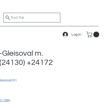
Suche
Log in
-Gleisoval m.
 (24130) +24172
eisoval R1
s
d / S&H