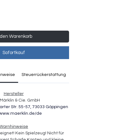
 den Warenkorb
Sofortkauf
inweise
Steuerrückerstattung
Hersteller
Märklin & Cie. GmbH
arter Str. 55-57, 73033 Göppingen
//www.maerklin.de/de
Warnhinweise
eignet! Kein Spielzeug! Nicht für 
hren! Scharfe Kanten und kleine, 