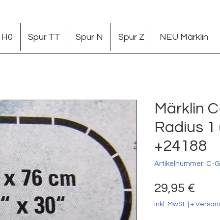
 H0
Spur TT
Spur N
Spur Z
NEU Märklin
Märklin C
Radius 1
+24188
Artikelnummer: C-Gl
Prei
29,95 €
inkl. MwSt.
|
+ Versan