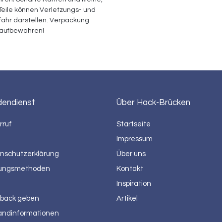
eile können Verletzungs- und 
ahr darstellen. Verpackung 
aufbewahren!
dendienst
Über Hack-Brücken
rruf
Startseite
Impressum
nschutzerklärung
Über uns
ungsmethoden
Kontakt
Inspiration
back geben
Artikel
andinformationen