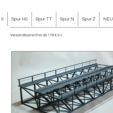
 0
Spur H0
Spur TT
Spur N
Spur Z
NEU 
Versandkostenfrei ab 179 € in DE