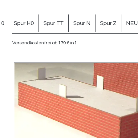
 0
Spur H0
Spur TT
Spur N
Spur Z
NEU 
Versandkostenfrei ab 179 € in DE