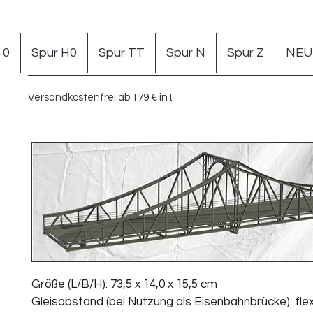
 0
Spur H0
Spur TT
Spur N
Spur Z
NEU 
Versandkostenfrei ab 179 € in DE
Größe (L/B/H): 73,5 x 14,0 x 15,5 cm
Gleisabstand (bei Nutzung als Eisenbahnbrücke): flexi